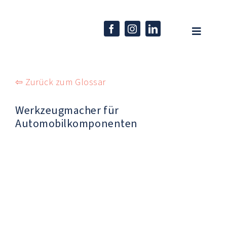
Skip
to
content
Toggle
Navigati
Home
⇦ Zurück zum Glossar
Unternehmen
Werkzeugmacher für
Kompetenzen
Automobilkomponenten
Produkte
Karriere
Aktuelles
EN