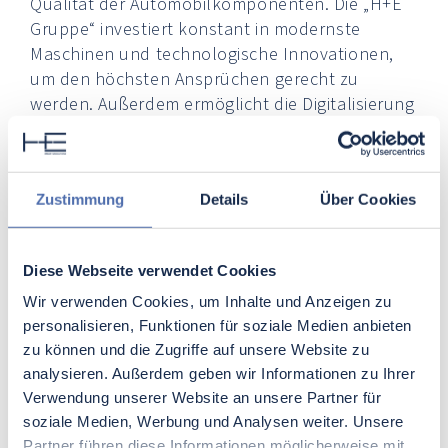
Qualität der Automobilkomponenten. Die „H+E
Gruppe“ investiert konstant in modernste
Maschinen und technologische Innovationen,
um den höchsten Ansprüchen gerecht zu
werden. Außerdem ermöglicht die Digitalisierung
der Herstellungsprozesse eine flexiblere und
schnellere Reaktion auf Marktveränderungen.
Die
Automation
in den Werkstätten hat
Zustimmung
Details
Über Cookies
signifikante Vorteile gebracht. Sie verbessert die
Konsistenz und reduzierte Fehlerquoten, was
wiederum die Kosten senkt. Aufgrund dieser
Diese Webseite verwendet Cookies
technologischen Fortschritte sind die
Anforderungen an
Werkzeugmacher für
Wir verwenden Cookies, um Inhalte und Anzeigen zu
personalisieren, Funktionen für soziale Medien anbieten
Automobilkomponenten
rasant gewachsen.
zu können und die Zugriffe auf unsere Website zu
Daher ist der kontinuierliche Einsatz moderner
analysieren. Außerdem geben wir Informationen zu Ihrer
Technologien entscheidend für den Erfolg in
Verwendung unserer Website an unsere Partner für
dieser Branche. So kann die „H+E Gruppe“ ihren
soziale Medien, Werbung und Analysen weiter. Unsere
Kunden stets ein Höchstmaß an Präzision und
Partner führen diese Informationen möglicherweise mit