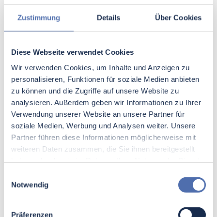
ein entscheidender Faktor. Diese
Technologie für
Fahrzeugkomponenten
ermöglicht es, komplexe
Zustimmung
Details
Über Cookies
Bauteile effizient und kostensparend
herzustellen. Dabei werden Materialien nur dort
verwendet, wo sie benötigt werden, was den
Diese Webseite verwendet Cookies
Materialverbrauch
minimiert. Zudem können
Wir verwenden Cookies, um Inhalte und Anzeigen zu
damit Produktvariationen schneller umgesetzt
personalisieren, Funktionen für soziale Medien anbieten
werden. So wird der Innovationszyklus verkürzt.
zu können und die Zugriffe auf unsere Website zu
Ferner spielen datengetriebene Technologien
analysieren. Außerdem geben wir Informationen zu Ihrer
eine wichtige Rolle. Durch den Einsatz von KI
Verwendung unserer Website an unsere Partner für
und datenbasierter Analyseoptimierung können
soziale Medien, Werbung und Analysen weiter. Unsere
Herstellungsprozesse angepasst werden. Dies
Partner führen diese Informationen möglicherweise mit
führt zu einer signifikanten Verbesserung der
weiteren Daten zusammen, die Sie ihnen bereitgestellt
Qualitätskontrolle und Effizienz. Damit ist es
haben oder die sie im Rahmen Ihrer Nutzung der Dienste
möglich, Fertigungsprobleme frühzeitig zu
gesammelt haben.
Einwilligungsauswahl
erkennen und zu beheben. Die H+E Gruppe
Notwendig
setzt diese fortschrittlichen Verfahren
erfolgreich um.
Präferenzen