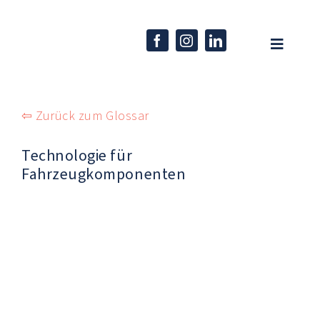
Skip
to
content
Toggle
Navigati
Home
⇦ Zurück zum Glossar
Unternehmen
Technologie für
Kompetenzen
Fahrzeugkomponenten
Produkte
Karriere
Aktuelles
EN