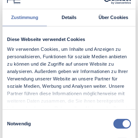
kreativen Denkens anregt. Des Weiteren ist ein
motiviertes Team häufig besser in der Lage,
Herausforderungen zu meistern und die interne
Zustimmung
Details
Über Cookies
Dynamik positiv zu beeinflussen.
Verstärkter Teamgeist und Zusammenhalt
Diese Webseite verwendet Cookies
durch Teambuilding und
Wir verwenden Cookies, um Inhalte und Anzeigen zu
Mitarbeiterveranstaltungen
personalisieren, Funktionen für soziale Medien anbieten
zu können und die Zugriffe auf unsere Website zu
Auf der anderen Seite führen regelmäßige
analysieren. Außerdem geben wir Informationen zu Ihrer
Teambuilding-Veranstaltungen zu einem
Verwendung unserer Website an unsere Partner für
intensivierten Teamgeist. Die Möglichkeit,
soziale Medien, Werbung und Analysen weiter. Unsere
außerhalb des normalen Arbeitsumfelds
Partner führen diese Informationen möglicherweise mit
zusammenzukommen, fördert Bindungen, die
weiteren Daten zusammen, die Sie ihnen bereitgestellt
innerhalb von Arbeitsgruppen ansonsten
haben oder die sie im Rahmen Ihrer Nutzung der Dienste
schwer erkennbar sind. Dadurch ist es möglich,
gesammelt haben.
Einwilligungsauswahl
Barrieren abzubauen und Vertrauen
Notwendig
aufzubauen, was zu einem stärkeren
Teamzusammenhalt führt. Außerdem hilft es