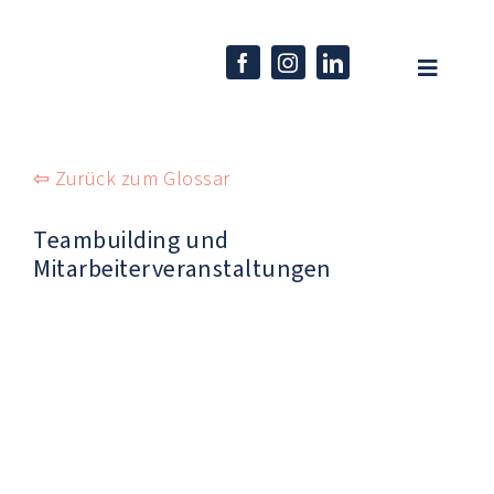
Skip
to
content
Toggle
Navigati
Home
⇦ Zurück zum Glossar
Unternehmen
Teambuilding und
Kompetenzen
Mitarbeiterveranstaltungen
Produkte
Karriere
Aktuelles
EN