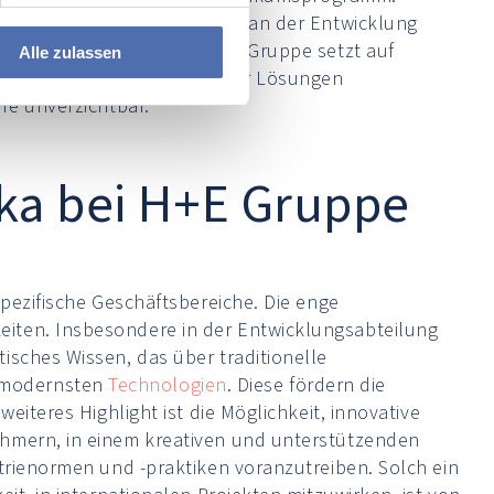
e. Praktikanten sind direkt an der Entwicklung
ndes Arbeitsumfeld. Die H+E Gruppe setzt auf
Alle zulassen
 zur Entwicklung nachhaltiger Lösungen
re unverzichtbar.
ika bei H+E Gruppe
spezifische Geschäftsbereiche. Die enge
eiten. Insbesondere in der Entwicklungsabteilung
isches Wissen, das über traditionelle
 modernsten
Technologien
. Diese fördern die
eiteres Highlight ist die Möglichkeit, innovative
ehmern, in einem kreativen und unterstützenden
strienormen und -praktiken voranzutreiben. Solch ein