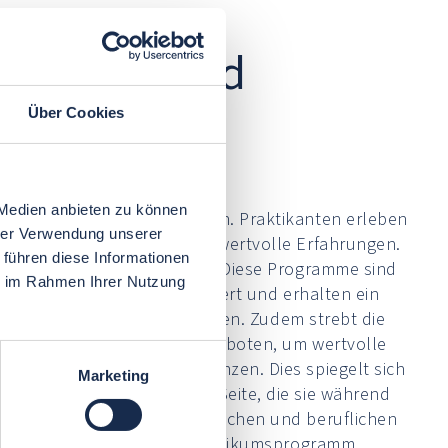
programm und
Über Cookies
 Medien anbieten zu können
auch praktische Anwendungen. Praktikanten erleben
hrer Verwendung unserer
jekten mit und gewinnen so wertvolle Erfahrungen.
 führen diese Informationen
zifische Schulungsprogramme. Diese Programme sind
ie im Rahmen Ihrer Nutzung
er in Arbeitsabläufe integriert und erhalten ein
cklung vielseitiger Fähigkeiten. Zudem strebt die
in umfassendes Netzwerk angeboten, um wertvolle
 Wert auf soziale Kompetenzen. Dies spiegelt sich
Marketing
en erfahrene Mentoren zur Seite, die sie während
edbackgespräche den persönlichen und beruflichen
miert kontinuierlich das Praktikumsprogramm.