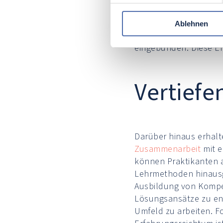
Außerdem ist Innovati
neuer Technologien be
Ablehnen
Technologie und Umwel
eingebunden. Diese Er
Vertiefe
Darüber hinaus erhalte
Zusammenarbeit
mit e
können Praktikanten a
Lehrmethoden hinaus
Ausbildung von Kompete
Lösungsansätze zu ent
Umfeld zu arbeiten. F