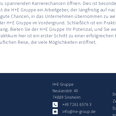
 zu spannenden Karrierechancen öffnen. Dies ist besonde
t die H+E Gruppe ein Arbeitgeber, der langfristig auf nac
en gute Chancen, in das Unternehmen übernommen zu we
er H+E Gruppe im Vordergrund. Schließlich ist ein Pra
ng. Bieten Sie der H+E Gruppe Ihr Potenzial, und Sie wer
ktikum hier ist ein erster Schritt zu einer erfolgreichen 
flichen Reise, die viele Möglichkeiten eröffnet.
H+E Gruppe
Neulandstr. 40
D
74889 Sinsheim
Ze
+49 7261 6576 3
D
info@he-group.de
I