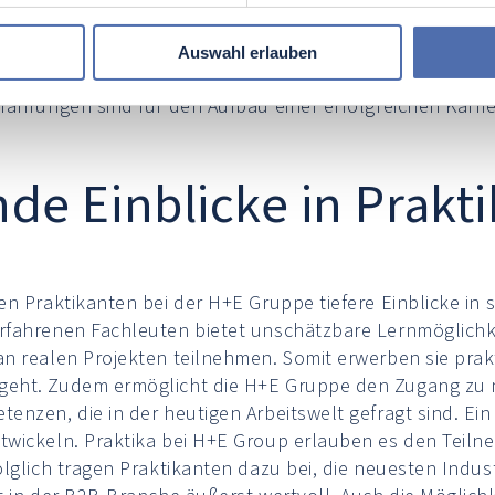
on ein zentraler Bestandteil der Unternehmensphilosophi
teiligt. Dies sorgt für ein spannendes und herausforder
Auswahl erlauben
tbewusstsein. Daher sind Praktikanten oft in Projekte
fahrungen sind für den Aufbau einer erfolgreichen Karrie
nde Einblicke in Prakt
n Praktikanten bei der H+E Gruppe tiefere Einblicke in 
rfahrenen Fachleuten bietet unschätzbare Lernmöglichk
n realen Projekten teilnehmen. Somit erwerben sie prakt
geht. Zudem ermöglicht die H+E Gruppe den Zugang zu
nzen, die in der heutigen Arbeitswelt gefragt sind. Ein w
wickeln. Praktika bei H+E Group erlauben es den Teiln
olglich tragen Praktikanten dazu bei, die neuesten Indu