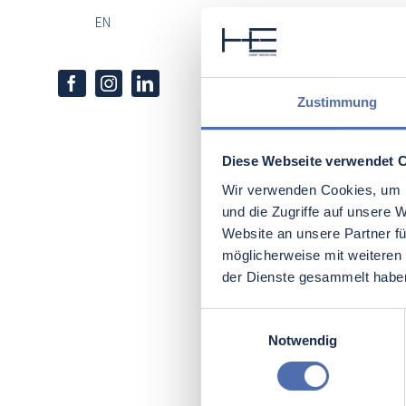
EN
Einblic
Erfahru
Zustimmung
Diese Webseite verwendet 
Wir verwenden Cookies, um I
Praktika bei der H+E 
und die Zugriffe auf unsere 
den Arbeitsalltag in 
Website an unsere Partner fü
Die H+E Gruppe invest
möglicherweise mit weiteren
auf die individuellen 
der Dienste gesammelt habe
breitgefächertes Aufga
H+E Gruppe danach, Pr
Einwilligungsauswahl
Kontakte zu knüpfen.
Notwendig
auch in den betreueri
ihrer gesamten Prakti
Fortschritt. Die H+E 