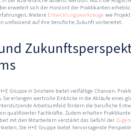
 in der B2B-Branche äußerst wertvoll. Auch die Möglichke
ei erweitert sich der Horizont der Praktikanten erhebli
Erfahrungen. Weitere
Entwicklungswerkzeuge
wie Projek
n umfassend auf ihre berufliche Zukunft vorbereitet.
 und Zukunftsperspekt
ums
H+E Gruppe in Sinsheim bietet vielfältige Chancen. Prakt
Sie erlangen wertvolle Einblicke in die Abläufe eines 
terstützende Arbeitsumfeld fördern die berufliche Entwi
on qualifizierter Fachkräfte. Zudem erhalten Praktikant
it mit den Mitarbeitern verstärkt das Gefühl der
Zugehö
keiten. Die H+E Gruppe bietet hervorragende Perspektiv