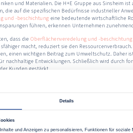
ken und Materialien. Die H+E Gruppe aus Sinsheim ist au
n, die auf die spezifischen Bedürfnisse industrieller An
g und -beschichtung
eine bedeutende wirtschaftliche Ro
neinsparungen führen, erkennen Unternehmen zunehmend
ten, dass die
Oberflächenveredelung und -beschichtung
dsfähiger macht, reduziert sie den Ressourcenverbrauch.
ren, einen wichtigen Beitrag zum Umweltschutz. Daher ist
 für nachhaltige Entwicklungen. Schließlich wird durch 
der Kunden gestärkt.
en der Oberflächenve
Details
tung im Überblick
Cookies
nhalte und Anzeigen zu personalisieren, Funktionen für soziale