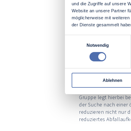
und die Zugriffe auf unsere 
Zunächst einmal gibt 
Website an unsere Partner fü
dass kundenspezifisch
möglicherweise mit weiteren
Vorteile bietet, müss
der Dienste gesammelt habe
Korrosionsbeständigkei
Einwilligungsauswahl
Zudem hat die
Pulver
Notwendig
von der Robustheit und
verbreitet. Dort werd
die den spezifischen 
temperaturbeständige
Ablehnen
Darüber hinaus kommt
Umweltvorschriften un
Gruppe legt hierbei b
der Suche nach einer 
reduzieren nicht nur 
reduziertes Abfallau