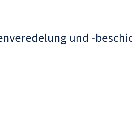
r
enveredelung und -beschi