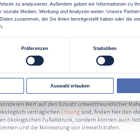
Website zu analysieren. Außerdem geben wir Informationen zu I
es eine Vielzahl von Techniken zur
Oberflächenveredelun
r soziale Medien, Werbung und Analysen weiter. Unsere Partner
e Anforderungen den Einsatz verschiedener Verfahren er
 Daten zusammen, die Sie ihnen bereitgestellt haben oder die s
en Unternehmen sorgfältig auswählen. Einerseits kann d
n.
t dramatisch erhöhen, andererseits sorgt das Galvanisier
beschichtung
eine wachsende Bedeutung in der Industrie
Präferenzen
Statistiken
 optischen Attraktivität dieses Verfahrens. In der Bauin
en langlebige und wetterfeste Beschichtungen geforder
Anforderungen verschiedener Branchen gerecht werden. 
 Beschichtungen unerlässlich.
Auswahl erlauben
 der Umweltfreundlichkeit der
Oberflächenveredelung 
d steigende gesellschaftliche Erwartungen zwingen Unt
esonderen Wert auf den Einsatz umweltfreundlicher Mate
ökologisch verträglichen
Lösung
sind, finden hier den i
den ökologischen Fußabdruck, sondern können auch betr
fkommen und die Minimierung von Umweltstrafen.