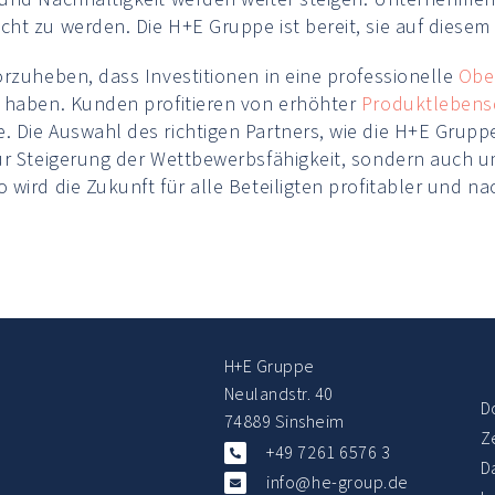
ht zu werden. Die H+E Gruppe ist bereit, sie auf diesem
orzuheben, dass Investitionen in eine professionelle
Obe
 haben. Kunden profitieren von erhöhter
Produktlebens
Die Auswahl des richtigen Partners, wie die H+E Gruppe,
ur Steigerung der Wettbewerbsfähigkeit, sondern auch u
wird die Zukunft für alle Beteiligten profitabler und nac
H+E Gruppe
Neulandstr. 40
D
74889 Sinsheim
Ze
+49 7261 6576 3
D
info@he-group.de