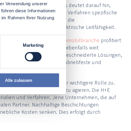
hrer Verwendung unserer
g und -beschichtung
. All dies deutet darauf hin,
 führen diese Informationen
forderlich machen. Da jedes Verfahren spezifische
ie im Rahmen Ihrer Nutzung
as Anodisieren von Aluminium die
en für eine verbesserte elektrische Leitfähigkeit.
 erlangt. Besonders die
Automobilbranche
profitiert
Marketing
dustrie sind diese Techniken ebenfalls weit
t. Die H+E Gruppe bietet maßgeschneiderte Lösungen,
Auch im Maschinenbau sind abriebfeste und
Alle zulassen
und -beschichtung
eine immer wichtigere Rolle zu.
ernehmen dazu, nachhaltig zu agieren. Die H+E
rialien und Verfahren. Jene Unternehmen, die auf
dealen Partner. Nachhaltige Beschichtungen
iebliche Kosten senken. Dies erfolgt durch