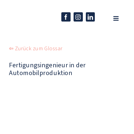
Skip
to
content
Toggle
Navigati
Home
⇦ Zurück zum Glossar
Unternehmen
Fertigungsingenieur in der
Kompetenzen
Automobilproduktion
Produkte
Karriere
Aktuelles
EN