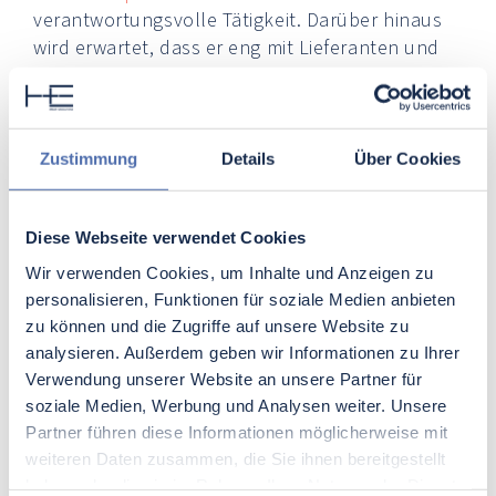
verantwortungsvolle Tätigkeit. Darüber hinaus
wird erwartet, dass er eng mit Lieferanten und
Partnern zusammenarbeitet, um sicherzustellen,
dass die gelieferten Materialien den
gewünschten Standards entsprechen. Diese
Kooperation ermöglicht es, frühzeitig auf
Zustimmung
Details
Über Cookies
Schwachstellen oder potentielle Probleme zu
reagieren. Schließlich sind es oft feinste
Diese Webseite verwendet Cookies
Abweichungen, die große Auswirkungen auf den
Produktionsprozess
haben können. Daher
Wir verwenden Cookies, um Inhalte und Anzeigen zu
spielen Kommunikation und Kooperation mit
personalisieren, Funktionen für soziale Medien anbieten
externen Partnern eine wesentliche Rolle in der
zu können und die Zugriffe auf unsere Website zu
Arbeit eines Fertigungsingenieurs in der
analysieren. Außerdem geben wir Informationen zu Ihrer
Automobilproduktion. Durch proaktive
Verwendung unserer Website an unsere Partner für
Partnerschaften können Probleme frühzeitig
soziale Medien, Werbung und Analysen weiter. Unsere
Partner führen diese Informationen möglicherweise mit
erkannt und behoben werden, was zu einer
weiteren Daten zusammen, die Sie ihnen bereitgestellt
reibungsloseren und effizienteren Produktion
haben oder die sie im Rahmen Ihrer Nutzung der Dienste
führt.