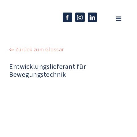
Skip
to
content
Toggle
Navigati
Home
⇦ Zurück zum Glossar
Unternehmen
Entwicklungslieferant für
Kompetenzen
Bewegungstechnik
Produkte
Karriere
Aktuelles
EN