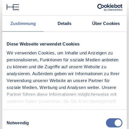
ist die H+E Gruppe aktiv. Hier unterstützt sie
Unternehmen bei der Umsetzung effizienter und
zuverlässiger automatisierter Systeme. Zudem
reduzieren diese Systeme den
Zustimmung
Details
Über Cookies
Ressourceneinsatz und erhöhen die
Produktionsgeschwindigkeit. Dies verbessert die
Diese Webseite verwendet Cookies
Marktreichweite und die Servicequalität der
Kunden signifikant.
Wir verwenden Cookies, um Inhalte und Anzeigen zu
personalisieren, Funktionen für soziale Medien anbieten
Flexibilität durch modulare Bauweise beim
zu können und die Zugriffe auf unsere Website zu
Entwicklungslieferant für
analysieren. Außerdem geben wir Informationen zu Ihrer
Bewegungstechnik
Verwendung unserer Website an unsere Partner für
soziale Medien, Werbung und Analysen weiter. Unsere
Bewegungstechnik von der Stange ist selten die
Partner führen diese Informationen möglicherweise mit
beste Wahl. Insbesondere deshalb bietet die
weiteren Daten zusammen, die Sie ihnen bereitgestellt
H+E Gruppe modulare Lösungen an. Diese sind
haben oder die sie im Rahmen Ihrer Nutzung der Dienste
flexibel anpassbar und skalierbar. Ändert sich
gesammelt haben.
Einwilligungsauswahl
der Bedarf, kann das System leicht modifiziert
Notwendig
werden. Bereits in der Planungsphase wird auf