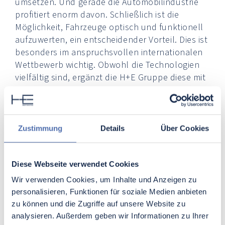
umsetzen. Und gerade die Automobilindustrie
profitiert enorm davon. Schließlich ist die
Möglichkeit, Fahrzeuge optisch und funktionell
aufzuwerten, ein entscheidender Vorteil. Dies ist
besonders im anspruchsvollen internationalen
Wettbewerb wichtig. Obwohl die Technologien
vielfältig sind, ergänzt die H+E Gruppe diese mit
ihrer Expertise in
Dekorbauteile mit
Oberflächenveredelung
.
Industrielle Anwendungen von
Zustimmung
Details
Über Cookies
Dekorbauteilen mit
Oberflächenveredelung
Diese Webseite verwendet Cookies
Weshalb sind
Dekorbauteile mit
Wir verwenden Cookies, um Inhalte und Anzeigen zu
Oberflächenveredelung
gerade in der
personalisieren, Funktionen für soziale Medien anbieten
Automobilindustrie so gefragt? Zum einen bieten
zu können und die Zugriffe auf unsere Website zu
sie ästhetische Verbesserungen für Innen- und
analysieren. Außerdem geben wir Informationen zu Ihrer
Außenteile von Fahrzeugen. Auf der anderen