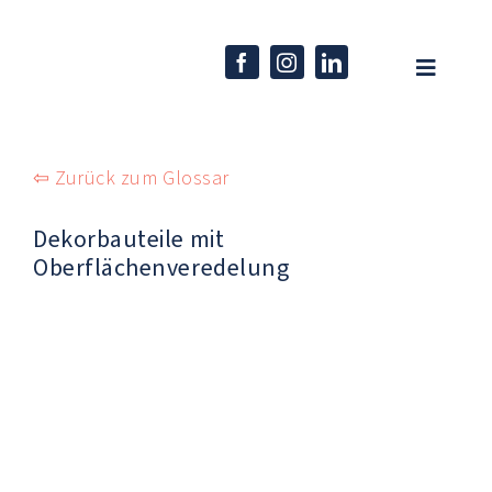
Skip
to
content
Toggle
Navigati
Home
⇦ Zurück zum Glossar
Unternehmen
Dekorbauteile mit
Kompetenzen
Oberflächenveredelung
Produkte
Karriere
Aktuelles
EN