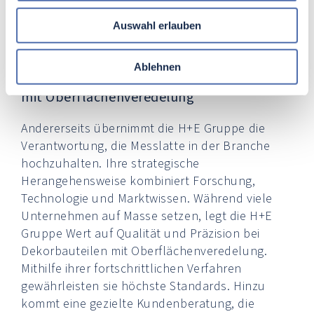
Möbelstücke optisch aufgewertet. Es folgt nun
Auswahl erlauben
eine vertiefte Betrachtung der Rolle der H+E
Gruppe in all diesen Branchen.
Ablehnen
H+E Gruppe: Ihr Experte für Dekorbauteile
mit Oberflächenveredelung
Andererseits übernimmt die H+E Gruppe die
Verantwortung, die Messlatte in der Branche
hochzuhalten. Ihre strategische
Herangehensweise kombiniert Forschung,
Technologie und Marktwissen. Während viele
Unternehmen auf Masse setzen, legt die H+E
Gruppe Wert auf Qualität und Präzision bei
Dekorbauteilen mit Oberflächenveredelung.
Mithilfe ihrer fortschrittlichen Verfahren
gewährleisten sie höchste Standards. Hinzu
kommt eine gezielte Kundenberatung, die