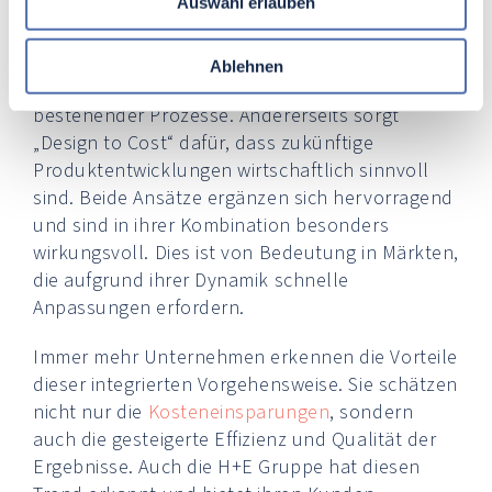
Auswahl erlauben
dieser beiden Strategien größere Effizienzen
ermöglicht. Einerseits bietet die WPA
(Wertpotentialanalyse) einen systematischen
Ablehnen
Ansatz zur Analyse und Verbesserung
bestehender Prozesse. Andererseits sorgt
„Design to Cost“ dafür, dass zukünftige
Produktentwicklungen wirtschaftlich sinnvoll
sind. Beide Ansätze ergänzen sich hervorragend
und sind in ihrer Kombination besonders
wirkungsvoll. Dies ist von Bedeutung in Märkten,
die aufgrund ihrer Dynamik schnelle
Anpassungen erfordern.
Immer mehr Unternehmen erkennen die Vorteile
dieser integrierten Vorgehensweise. Sie schätzen
nicht nur die
Kosteneinsparungen
, sondern
auch die gesteigerte Effizienz und Qualität der
Ergebnisse. Auch die H+E Gruppe hat diesen