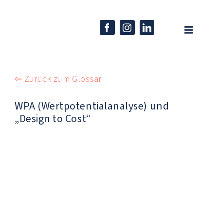
Skip
to
content
Toggle
Navigati
Home
⇦ Zurück zum Glossar
Unternehmen
WPA (Wertpotentialanalyse) und
Kompetenzen
„Design to Cost“
Produkte
Karriere
Aktuelles
EN