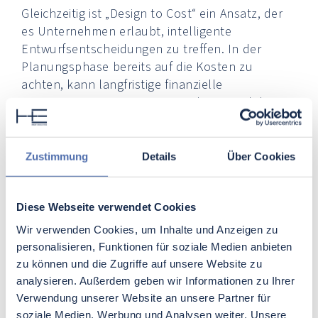
Gleichzeitig ist „Design to Cost“ ein Ansatz, der
es Unternehmen erlaubt, intelligente
Entwurfsentscheidungen zu treffen. In der
Planungsphase bereits auf die Kosten zu
achten, kann langfristige finanzielle
Einsparungen garantieren. Doch wie wird dies
erreicht? Zunächst einmal ist es wichtig, dass
alle Beteiligten ein klares Verständnis der
Budgetvorgaben haben. Nur so kann
Zustimmung
Details
Über Cookies
gewährleistet werden, dass
Designentscheidungen
von Anfang an
kostenbewusst getroffen werden. Danach
Diese Webseite verwendet Cookies
werden alternative Designoptionen in Bezug auf
Wir verwenden Cookies, um Inhalte und Anzeigen zu
Kosten und Nutzen bewertet. So können
personalisieren, Funktionen für soziale Medien anbieten
kreative Lösungen gefunden werden, die sowohl
zu können und die Zugriffe auf unsere Website zu
funktional als auch kosteneffektiv sind.
analysieren. Außerdem geben wir Informationen zu Ihrer
Verwendung unserer Website an unsere Partner für
Darüber hinaus ist es essentiell, dass der
soziale Medien, Werbung und Analysen weiter. Unsere